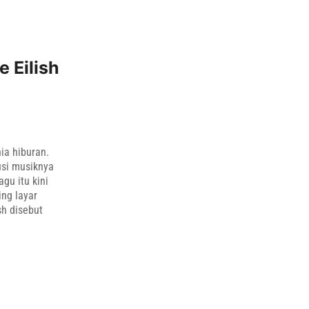
e Eilish
ia hiburan.
usi musiknya
gu itu kini
ng layar
sh disebut