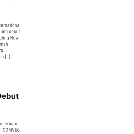
ternational
gung debut
Wuling New
amah
ru
ah […]
Debut
s terbaru
 GIICOMVEC