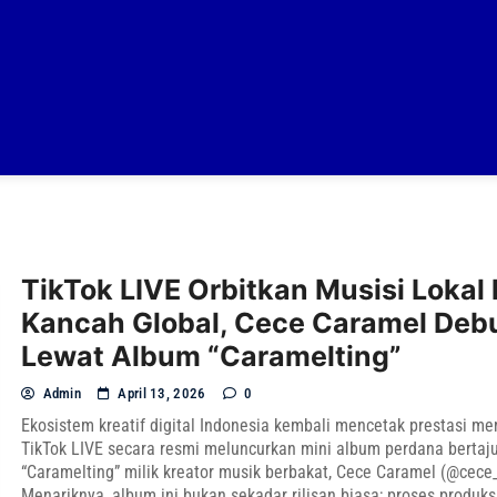
TikTok LIVE Orbitkan Musisi Lokal 
Kancah Global, Cece Caramel Deb
Lewat Album “Caramelting”
Admin
April 13, 2026
0
Ekosistem kreatif digital Indonesia kembali mencetak prestasi 
TikTok LIVE secara resmi meluncurkan mini album perdana bertaj
“Caramelting” milik kreator musik berbakat, Cece Caramel (@cece
Menariknya, album ini bukan sekadar rilisan biasa; proses produks