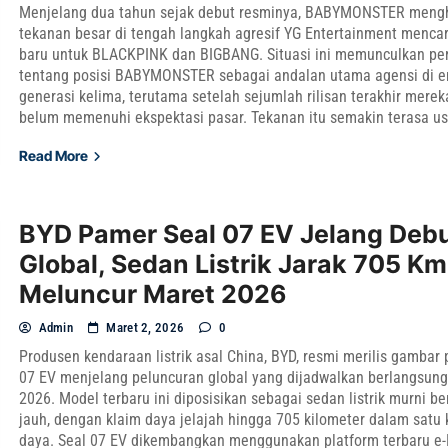
Menjelang dua tahun sejak debut resminya, BABYMONSTER meng
tekanan besar di tengah langkah agresif YG Entertainment mencar
baru untuk BLACKPINK dan BIGBANG. Situasi ini memunculkan pe
tentang posisi BABYMONSTER sebagai andalan utama agensi di e
generasi kelima, terutama setelah sejumlah rilisan terakhir mereka
belum memenuhi ekspektasi pasar. Tekanan itu semakin terasa usa
Read More
BYD Pamer Seal 07 EV Jelang Deb
Global, Sedan Listrik Jarak 705 Km
Meluncur Maret 2026
Admin
Maret 2, 2026
0
Produsen kendaraan listrik asal China, BYD, resmi merilis gambar
07 EV menjelang peluncuran global yang dijadwalkan berlangsun
2026. Model terbaru ini diposisikan sebagai sedan listrik murni b
jauh, dengan klaim daya jelajah hingga 705 kilometer dalam satu 
daya. Seal 07 EV dikembangkan menggunakan platform terbaru e-