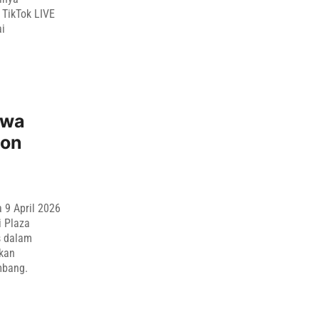
 TikTok LIVE
ai
awa
ion
 9 April 2026
i Plaza
s dalam
skan
mbang.