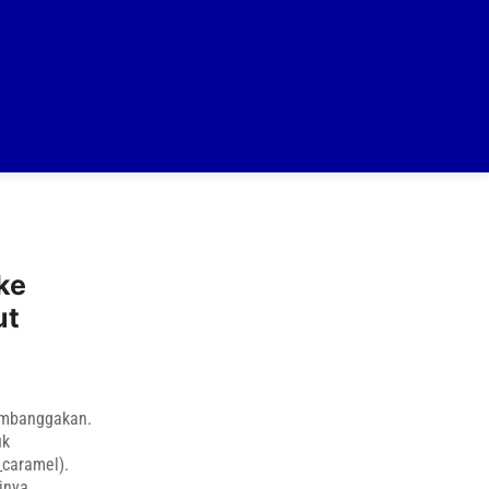
ke
ut
membanggakan.
uk
_caramel).
inya