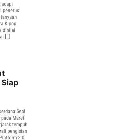
hadapi
i penerus
rtanyaan
ra K-pop
 dinilai
i […]
ut
 Siap
 perdana Seal
g pada Maret
erjarak tempuh
kali pengisian
Platform 3.0