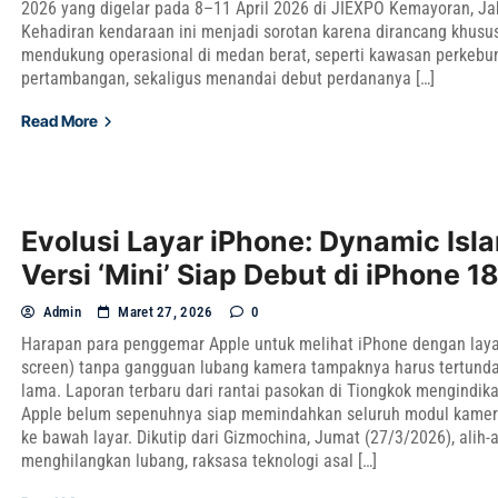
2026 yang digelar pada 8–11 April 2026 di JIEXPO Kemayoran, Ja
Kehadiran kendaraan ini menjadi sorotan karena dirancang khusu
mendukung operasional di medan berat, seperti kawasan perkebu
pertambangan, sekaligus menandai debut perdananya […]
Read More
Evolusi Layar iPhone: Dynamic Isl
Versi ‘Mini’ Siap Debut di iPhone 18
Admin
Maret 27, 2026
0
Harapan para penggemar Apple untuk melihat iPhone dengan layar
screen) tanpa gangguan lubang kamera tampaknya harus tertunda 
lama. Laporan terbaru dari rantai pasokan di Tiongkok mengindik
Apple belum sepenuhnya siap memindahkan seluruh modul kamer
ke bawah layar. Dikutip dari Gizmochina, Jumat (27/3/2026), alih-a
menghilangkan lubang, raksasa teknologi asal […]