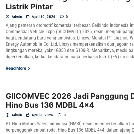
Listrik Pintar
Admin
April 10, 2026
0
Ajang pameran otomotif komersial terbesar, Gaikindo Indonesia In
Commercial Vehicle Expo (GIICOMVEC) 2026, resmi menjadi pang
bagi pendatang baru yang ambisius, Linxys. Melalui PT Liuzhou 
Energy Automobile Co. Ltd, Linxys memperkenalkan dua jagoan r
lingkungan mereka, yakni G050 dan G100-R. Menariknya, meski ba
diperkenalkan, kedua kendaraan niaga berbasis listrik (EV) ini sud
Read More
GIICOMVEC 2026 Jadi Panggung 
Hino Bus 136 MDBL 4×4
Admin
April 8, 2026
0
PT Hino Motors Sales Indonesia (HMSI) resmi memperkenalkan bu
berpenggerak empat roda, Hino Bus 136 MDBL 4×4, dalam ajang