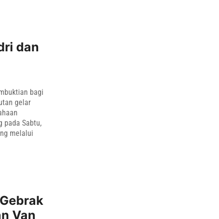
dri dan
mbuktian bagi
utan gelar
iahaan
g pada Sabtu,
ung melalui
 Gebrak
an Van