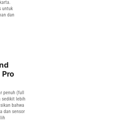
karta.
s untuk
nan dan
and
 Pro
 penuh (full
sedikit lebih
asikan bahwa
a dan sensor
lih