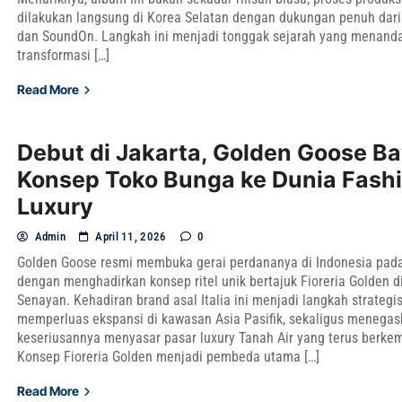
dilakukan langsung di Korea Selatan dengan dukungan penuh dari
dan SoundOn. Langkah ini menjadi tonggak sejarah yang menand
transformasi […]
Read More
Debut di Jakarta, Golden Goose B
Konsep Toko Bunga ke Dunia Fash
Luxury
Admin
April 11, 2026
0
Golden Goose resmi membuka gerai perdananya di Indonesia pada
dengan menghadirkan konsep ritel unik bertajuk Fioreria Golden d
Senayan. Kehadiran brand asal Italia ini menjadi langkah strategi
memperluas ekspansi di kawasan Asia Pasifik, sekaligus menega
keseriusannya menyasar pasar luxury Tanah Air yang terus berke
Konsep Fioreria Golden menjadi pembeda utama […]
Read More