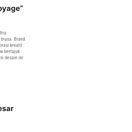
oyage”
tra.
 biasa. Brand
rasi kreatif
w bertajuk
i desain ini
esar