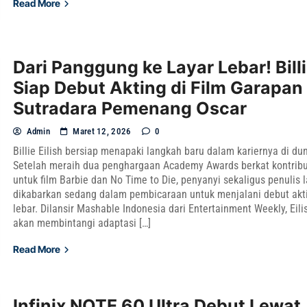
Read More
Dari Panggung ke Layar Lebar! Billi
Siap Debut Akting di Film Garapan
Sutradara Pemenang Oscar
Admin
Maret 12, 2026
0
Billie Eilish bersiap menapaki langkah baru dalam kariernya di dun
Setelah meraih dua penghargaan Academy Awards berkat kontrib
untuk film Barbie dan No Time to Die, penyanyi sekaligus penulis la
dikabarkan sedang dalam pembicaraan untuk menjalani debut akti
lebar. Dilansir Mashable Indonesia dari Entertainment Weekly, Eili
akan membintangi adaptasi […]
Read More
Infinix NOTE 60 Ultra Debut Lewat