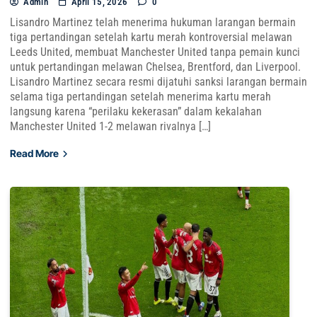
Admin
April 15, 2026
0
Lisandro Martinez telah menerima hukuman larangan bermain
tiga pertandingan setelah kartu merah kontroversial melawan
Leeds United, membuat Manchester United tanpa pemain kunci
untuk pertandingan melawan Chelsea, Brentford, dan Liverpool.
Lisandro Martinez secara resmi dijatuhi sanksi larangan bermain
selama tiga pertandingan setelah menerima kartu merah
langsung karena “perilaku kekerasan” dalam kekalahan
Manchester United 1-2 melawan rivalnya […]
Read More