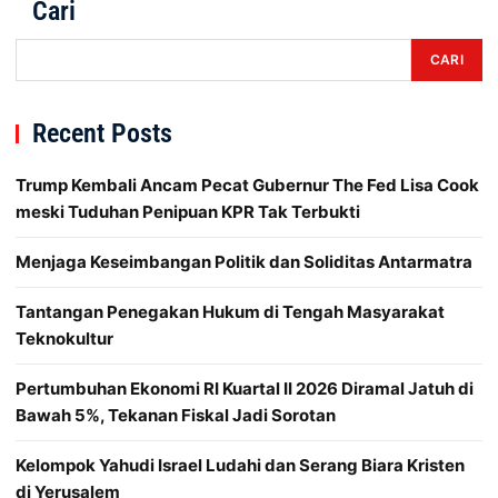
Cari
CARI
Recent Posts
Trump Kembali Ancam Pecat Gubernur The Fed Lisa Cook
meski Tuduhan Penipuan KPR Tak Terbukti
Menjaga Keseimbangan Politik dan Soliditas Antarmatra
Tantangan Penegakan Hukum di Tengah Masyarakat
Teknokultur
Pertumbuhan Ekonomi RI Kuartal II 2026 Diramal Jatuh di
Bawah 5%, Tekanan Fiskal Jadi Sorotan
Kelompok Yahudi Israel Ludahi dan Serang Biara Kristen
di Yerusalem