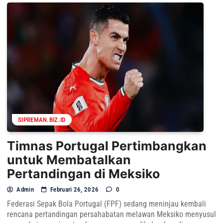
SIPREMAN.BIZ.ID
Timnas Portugal Pertimbangkan
untuk Membatalkan
Pertandingan di Meksiko
Admin
Februari 26, 2026
0
Federasi Sepak Bola Portugal (FPF) sedang meninjau kembali
rencana pertandingan persahabatan melawan Meksiko menyusul