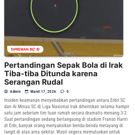
SIPREMAN.BIZ.ID
Pertandingan Sepak Bola di Irak
Tiba-tiba Ditunda karena
Serangan Rudal
Admin
Maret 17, 2026
0
Insiden keamanan menyebabkan pertandingan antara Erbil SC
dan Al Minaa SC di Liga Nasional Irak dihentikan selama hampir
satu jam sebelum tim tuan rumah secara dramatis menang 3-2.
Saat pertandingan sedang berlangsung di stadion Franso Hariri
di Erbi, banyak orang menyaksikan benda-benda melayang di
langit di atas area sekitar. Wasit segera memutuskan untuk