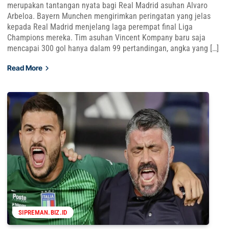
merupakan tantangan nyata bagi Real Madrid asuhan Alvaro
Arbeloa. Bayern Munchen mengirimkan peringatan yang jelas
kepada Real Madrid menjelang laga perempat final Liga
Champions mereka. Tim asuhan Vincent Kompany baru saja
mencapai 300 gol hanya dalam 99 pertandingan, angka yang […]
Read More
SIPREMAN.BIZ.ID