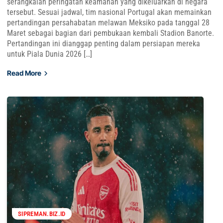
serangkaian peringatan keamanan yang dikeluarkan di negara
tersebut. Sesuai jadwal, tim nasional Portugal akan memainkan
pertandingan persahabatan melawan Meksiko pada tanggal 28
Maret sebagai bagian dari pembukaan kembali Stadion Banorte.
Pertandingan ini dianggap penting dalam persiapan mereka
untuk Piala Dunia 2026 […]
Read More
SIPREMAN.BIZ.ID