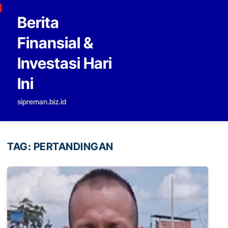
Skip to content
Berita
Finansial &
Investasi Hari
Ini
sipreman.biz.id
TAG:
PERTANDINGAN