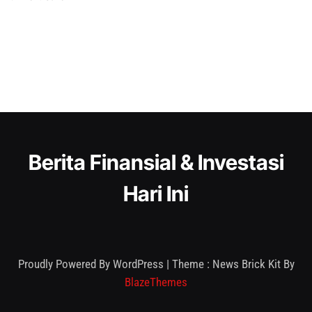
Berita Finansial & Investasi
Hari Ini
Proudly Powered By WordPress
|
Theme : News Brick Kit By
BlazeThemes