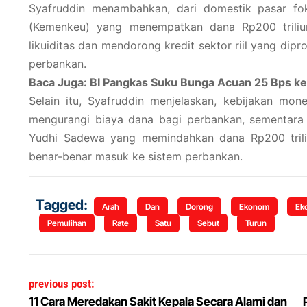
Syafruddin menambahkan, dari domestik pasar fo
(Kemenkeu) yang menempatkan dana Rp200 trili
likuiditas dan mendorong kredit sektor riil yang dipr
perbankan.
Baca Juga: BI Pangkas Suku Bunga Acuan 25 Bps ke
Selain itu, Syafruddin menjelaskan, kebijakan mo
mengurangi biaya dana bagi perbankan, sementara 
Yudhi Sadewa yang memindahkan dana Rp200 trili
benar-benar masuk ke sistem perbankan.
Tagged:
Arah
Dan
Dorong
Ekonom
Ek
Pemulihan
Rate
Satu
Sebut
Turun
Navigasi pos
previous post:
11 Cara Meredakan Sakit Kepala Secara Alami dan