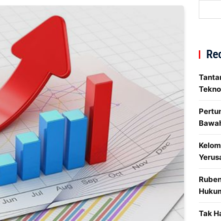
Re
Tanta
Tekno
Pertum
Bawah
Kelomp
Yerus
Ruben 
Hukum
Tak H