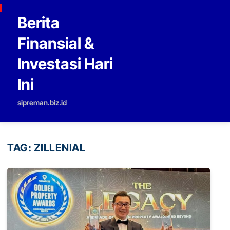
Skip to content
Berita
Finansial &
Investasi Hari
Ini
sipreman.biz.id
TAG:
ZILLENIAL