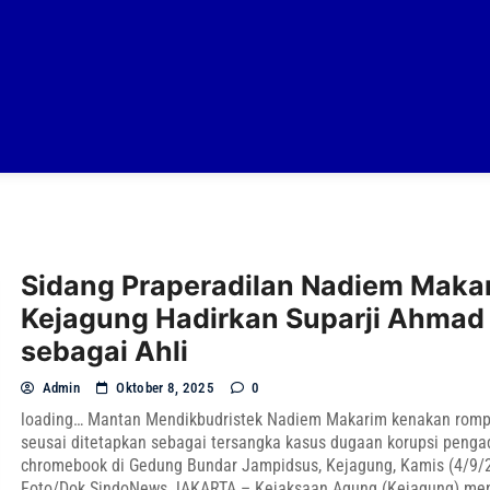
Sidang Praperadilan Nadiem Maka
Kejagung Hadirkan Suparji Ahmad
sebagai Ahli
Admin
Oktober 8, 2025
0
loading… Mantan Mendikbudristek Nadiem Makarim kenakan romp
seusai ditetapkan sebagai tersangka kasus dugaan korupsi peng
chromebook di Gedung Bundar Jampidsus, Kejagung, Kamis (4/9/
Foto/Dok SindoNews JAKARTA – Kejaksaan Agung (Kejagung) me