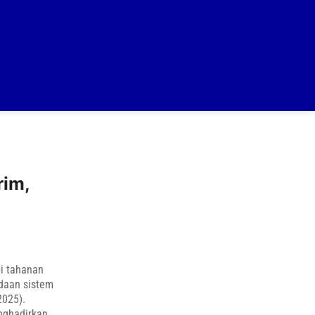
rim,
i tahanan
adaan sistem
2025).
nghadirkan