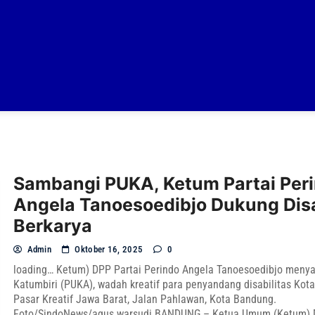
Sambangi PUKA, Ketum Partai Per
Angela Tanoesoedibjo Dukung Disa
Berkarya
Admin
Oktober 16, 2025
0
loading… Ketum) DPP Partai Perindo Angela Tanoesoedibjo meny
Katumbiri (PUKA), wadah kreatif para penyandang disabilitas Kot
Pasar Kreatif Jawa Barat, Jalan Pahlawan, Kota Bandung.
Foto/SindoNews/agus warsudi BANDUNG – Ketua Umum (Ketum) 