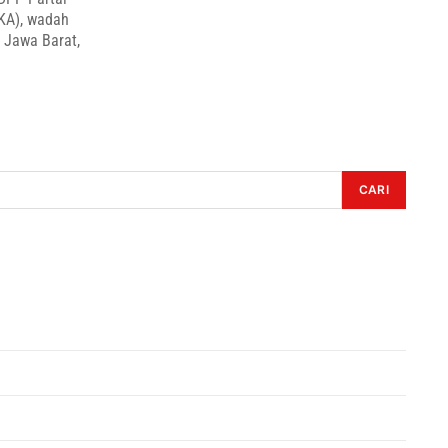
KA), wadah
f Jawa Barat,
CARI