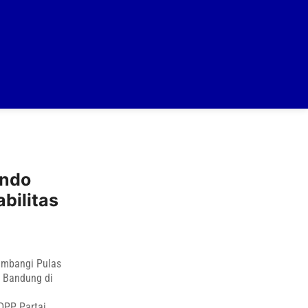
indo
bilitas
ambangi Pulas
a Bandung di
DPP Partai