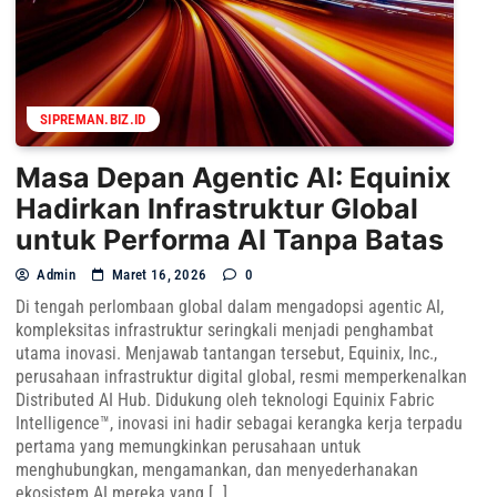
SIPREMAN.BIZ.ID
Masa Depan Agentic AI: Equinix
Hadirkan Infrastruktur Global
untuk Performa AI Tanpa Batas
Admin
Maret 16, 2026
0
Di tengah perlombaan global dalam mengadopsi agentic AI,
kompleksitas infrastruktur seringkali menjadi penghambat
utama inovasi. Menjawab tantangan tersebut, Equinix, Inc.,
perusahaan infrastruktur digital global, resmi memperkenalkan
Distributed AI Hub. Didukung oleh teknologi Equinix Fabric
Intelligence™, inovasi ini hadir sebagai kerangka kerja terpadu
pertama yang memungkinkan perusahaan untuk
menghubungkan, mengamankan, dan menyederhanakan
ekosistem AI mereka yang […]