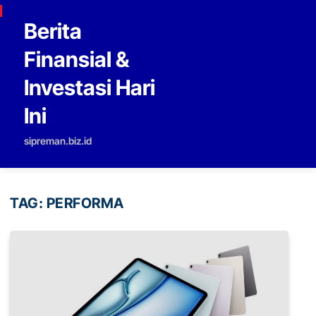
Skip to content
Berita
Finansial &
Investasi Hari
Ini
sipreman.biz.id
TAG:
PERFORMA