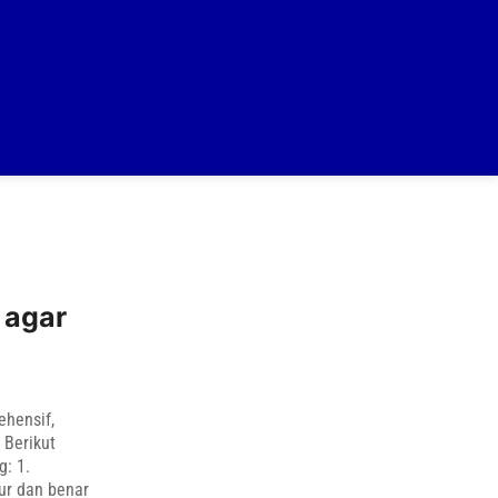
 agar
ehensif,
 Berikut
g: 1.
ur dan benar