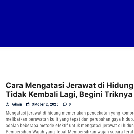
Cara Mengatasi Jerawat di Hidung
Tidak Kembali Lagi, Begini Triknya
Admin
Oktober 2, 2025
0
Mengatasi jerawat di hidung memerlukan pendekatan yang kompr
melibatkan perawatan kulit yang tepat dan perubahan gaya hidup.
adalah beberapa metode efektif untuk mengatasi jerawat di hidun
Pembersihan Wajah yang Tepat Membersihkan wajah secara terat