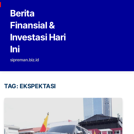
Skip to content
Berita
Finansial &
Investasi Hari
Ini
sipreman.biz.id
TAG:
EKSPEKTASI