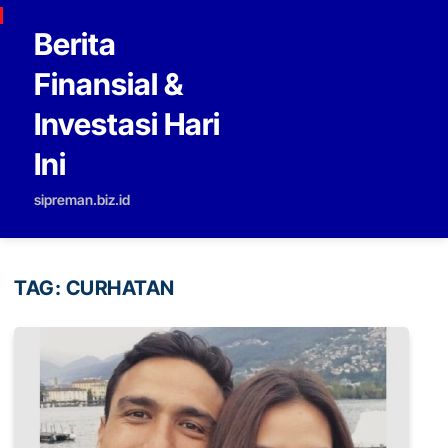
Skip to content
Berita
Finansial &
Investasi Hari
Ini
sipreman.biz.id
TAG:
CURHATAN