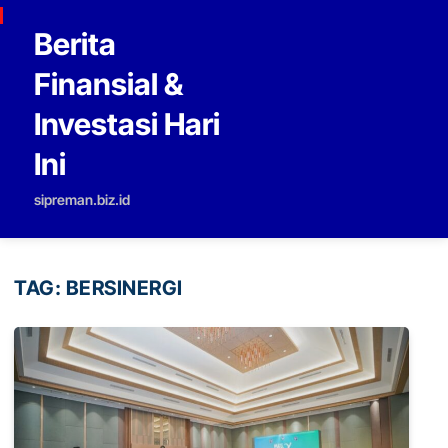
Skip to content
Berita
Finansial &
Investasi Hari
Ini
sipreman.biz.id
TAG:
BERSINERGI