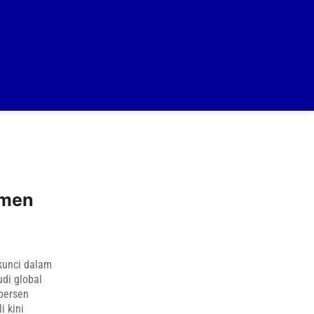
umen
 kunci dalam
di global
 persen
i kini