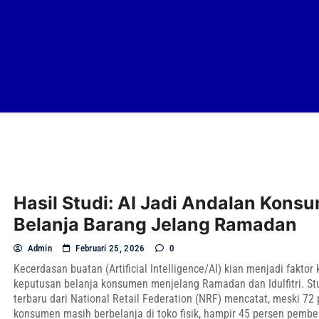
Hasil Studi: AI Jadi Andalan Kons
Belanja Barang Jelang Ramadan
Admin
Februari 25, 2026
0
Kecerdasan buatan (Artificial Intelligence/AI) kian menjadi faktor
keputusan belanja konsumen menjelang Ramadan dan Idulfitri. Stu
terbaru dari National Retail Federation (NRF) mencatat, meski 72
konsumen masih berbelanja di toko fisik, hampir 45 persen pembel