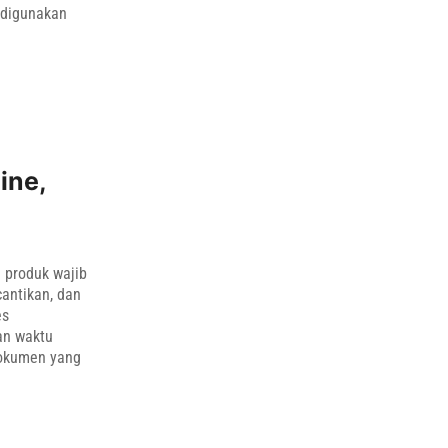
 digunakan
ine,
 produk wajib
antikan, dan
es
an waktu
dokumen yang