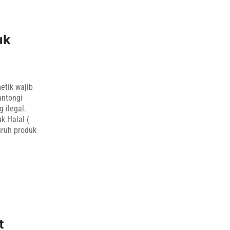
uk
etik wajib
antongi
 ilegal.
k Halal (
uruh produk
t