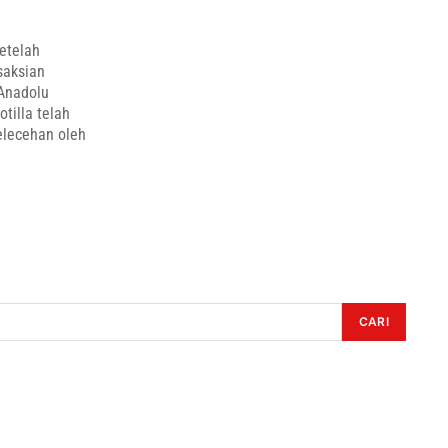
setelah
saksian
Anadolu
tilla telah
pelecehan oleh
CARI